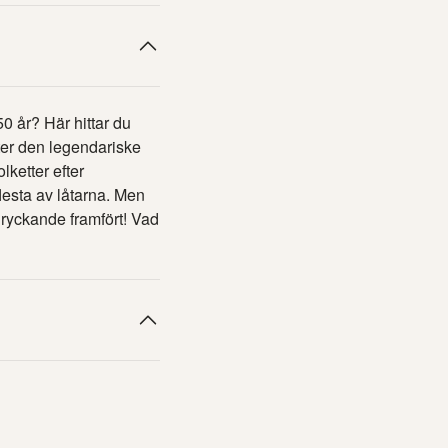
0 år? Här hittar du
fter den legendariske
lketter efter
lesta av låtarna. Men
edryckande framfört! Vad