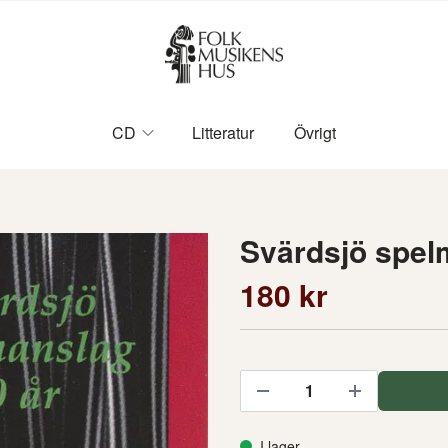
CD
Litteratur
Övrigt
Svärdsjö spel
180 kr
I lager