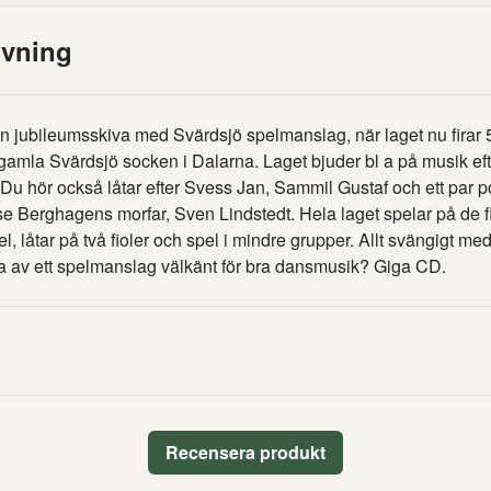
ivning
n jubileumsskiva med Svärdsjö spelmanslag, när laget nu firar 5
av gamla Svärdsjö socken i Dalarna. Laget bjuder bl a på musik e
Du hör också låtar efter Svess Jan, Sammil Gustaf och ett par po
 Berghagens morfar, Sven Lindstedt. Hela laget spelar på de f
l, låtar på två fioler och spel i mindre grupper. Allt svängigt m
 av ett spelmanslag välkänt för bra dansmusik? Giga CD.
Recensera produkt