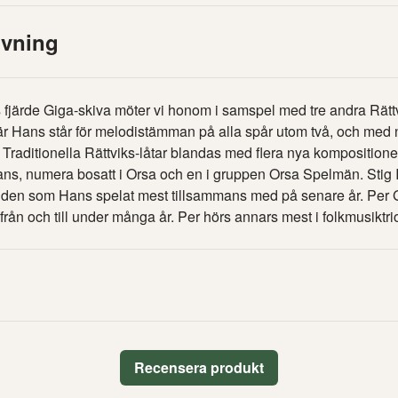
ivning
fjärde Giga-skiva möter vi honom i samspel med tre andra Rättv
är Hans står för melodistämman på alla spår utom två, och med 
 Traditionella Rättviks-låtar blandas med flera nya kompositioner
ans, numera bosatt i Orsa och en i gruppen Orsa Spelmän. Stig 
r den som Hans spelat mest tillsammans med på senare år. Pe
ån och till under många år. Per hörs annars mest i folkmusiktrio
Recensera produkt