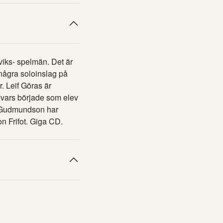
iks- spelmän. Det är
några soloinslag på
. Leif Göras är
Ivars började som elev
r Gudmundson har
n Frifot. Giga CD.