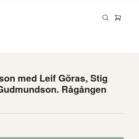
son med Leif Göras, Stig
r Gudmundson. Rågången