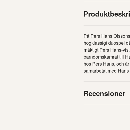
Produktbeskr
På Pers Hans Olssons 
högklassigt duospel d
mäktigt Pers Hans-vis.
barndomskamrat till H
hos Pers Hans, och ä
samarbetat med Hans fr
Recensioner