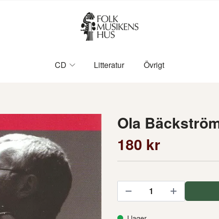
CD
Litteratur
Övrigt
Ola Bäckströ
180 kr
I lager