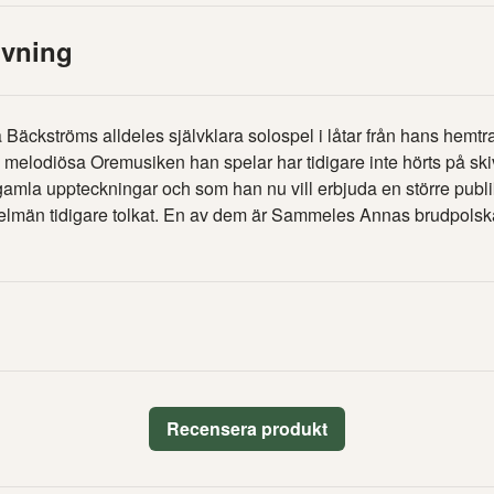
ivning
a Bäckströms alldeles självklara solospel i låtar från hans hemtr
 melodiösa Oremusiken han spelar har tidigare inte hörts på ski
 gamla uppteckningar och som han nu vill erbjuda en större publ
pelmän tidigare tolkat. En av dem är Sammeles Annas brudpolska
Recensera produkt