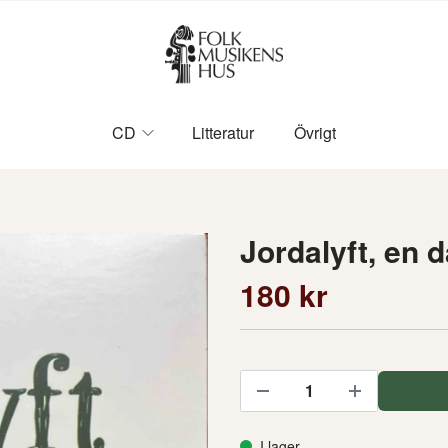
CD
Litteratur
Övrigt
Jordalyft, en d
180 kr
I lager