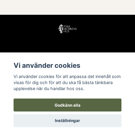
Läs mer
Vi använder cookies
Köpvillkor
Vi använder cookies för att anpassa det innehåll som
Kontakt
visas för dig och för att du ska få bästa tänkbara
upplevelse när du handlar hos oss.
Godkänn alla
Inställningar
© 2026 Folkmusikens hus
–
Powered by Quickbutik