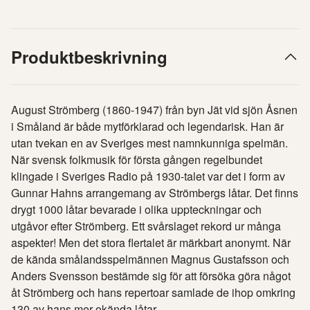
Produktbeskrivning
August Strömberg (1860-1947) från byn Jät vid sjön Åsnen
i Småland är både mytförklarad och legendarisk. Han är
utan tvekan en av Sveriges mest namnkunniga spelmän.
När svensk folkmusik för första gången regelbundet
klingade i Sveriges Radio på 1930-talet var det i form av
Gunnar Hahns arrangemang av Strömbergs låtar. Det finns
drygt 1000 låtar bevarade i olika uppteckningar och
utgåvor efter Strömberg. Ett svårslaget rekord ur många
aspekter! Men det stora flertalet är märkbart anonymt. När
de kända smålandsspelmännen Magnus Gustafsson och
Anders Svensson bestämde sig för att försöka göra något
åt Strömberg och hans repertoar samlade de ihop omkring
130 av hans mer okända låtar.